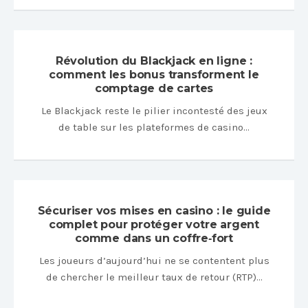
Révolution du Blackjack en ligne :
comment les bonus transforment le
comptage de cartes
Le Blackjack reste le pilier incontesté des jeux
de table sur les plateformes de casino…
Sécuriser vos mises en casino : le guide
complet pour protéger votre argent
comme dans un coffre‑fort
Les joueurs d’aujourd’hui ne se contentent plus
de chercher le meilleur taux de retour (RTP)…