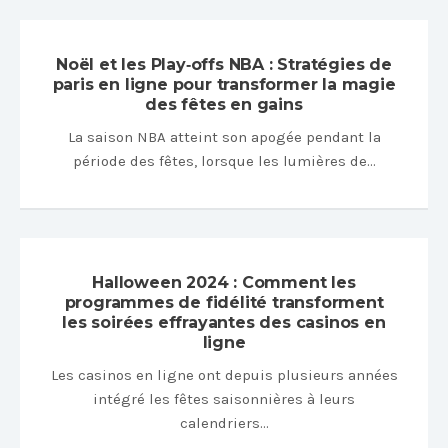
Noël et les Play‑offs NBA : Stratégies de
paris en ligne pour transformer la magie
des fêtes en gains
La saison NBA atteint son apogée pendant la
période des fêtes, lorsque les lumières de…
Halloween 2024 : Comment les
programmes de fidélité transforment
les soirées effrayantes des casinos en
ligne
Les casinos en ligne ont depuis plusieurs années
intégré les fêtes saisonnières à leurs
calendriers…