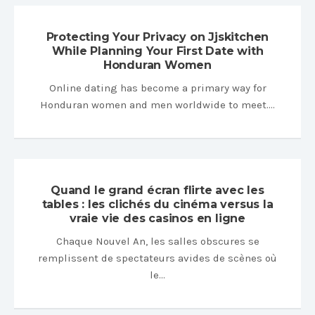
Protecting Your Privacy on Jjskitchen
While Planning Your First Date with
Honduran Women
Online dating has become a primary way for
Honduran women and men worldwide to meet….
Quand le grand écran flirte avec les
tables : les clichés du cinéma versus la
vraie vie des casinos en ligne
Chaque Nouvel An, les salles obscures se
remplissent de spectateurs avides de scènes où
le…